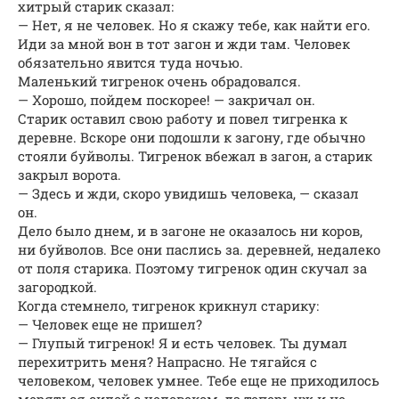
хитрый старик сказал:
— Нет, я не человек. Но я скажу тебе, как найти его.
Иди за мной вон в тот загон и жди там. Человек
обязательно явится туда ночью.
Маленький тигренок очень обрадовался.
— Хорошо, пойдем поскорее! — закричал он.
Старик оставил свою работу и повел тигренка к
деревне. Вскоре они подошли к загону, где обычно
стояли буйволы. Тигренок вбежал в загон, а старик
закрыл ворота.
— Здесь и жди, скоро увидишь человека, — сказал
он.
Дело было днем, и в загоне не оказалось ни коров,
ни буйволов. Все они паслись за. деревней, недалеко
от поля старика. Поэтому тигренок один скучал за
загородкой.
Когда стемнело, тигренок крикнул старику:
— Человек еще не пришел?
— Глупый тигренок! Я и есть человек. Ты думал
перехитрить меня? Напрасно. Не тягайся с
человеком, человек умнее. Тебе еще не приходилось