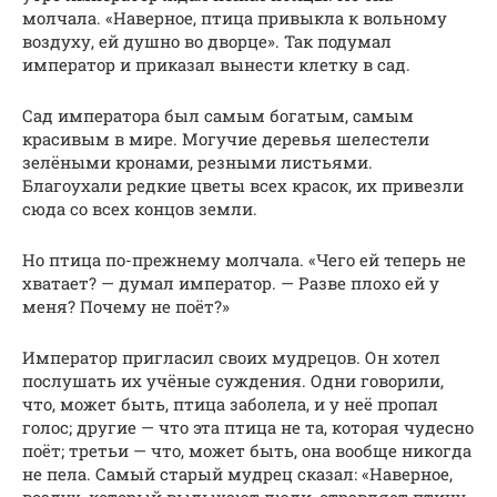
молчала. «Наверное, птица привыкла к вольному
воздуху, ей душно во дворце». Так подумал
император и приказал вынести клетку в сад.
Сад императора был самым богатым, самым
красивым в мире. Могучие деревья шелестели
зелёными кронами, резными листьями.
Благоухали редкие цветы всех красок, их привезли
сюда со всех концов земли.
Но птица по-прежнему молчала. «Чего ей теперь не
хватает? — думал император. — Разве плохо ей у
меня? Почему не поёт?»
Император пригласил своих мудрецов. Он хотел
послушать их учёные суждения. Одни говорили,
что, может быть, птица заболела, и у неё пропал
голос; другие — что эта птица не та, которая чудесно
поёт; третьи — что, может быть, она вообще никогда
не пела. Самый старый мудрец сказал: «Наверное,