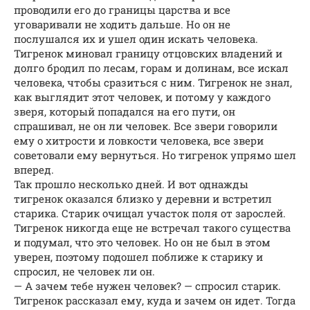
проводили его до границы царства и все
уговаривали не ходить дальше. Но он не
послушался их и ушел один искать человека.
Тигренок миновал границу отцовских владений и
долго бродил по лесам, горам и долинам, все искал
человека, чтобы сразиться с ним. Тигренок не знал,
как выглядит этот человек, и потому у каждого
зверя, который попадался на его пути, он
спрашивал, не он ли человек. Все звери говорили
ему о хитрости и ловкости человека, все звери
советовали ему вернуться. Но тигренок упрямо шел
вперед.
Так прошло несколько дней. И вот однажды
тигренок оказался близко у деревни и встретил
старика. Старик очищал участок поля от зарослей.
Тигренок никогда еще не встречал такого существа
и подумал, что это человек. Но он не был в этом
уверен, поэтому подошел поближе к старику и
спросил, не человек ли он.
— А зачем тебе нужен человек? — спросил старик.
Тигренок рассказал ему, куда и зачем он идет. Тогда