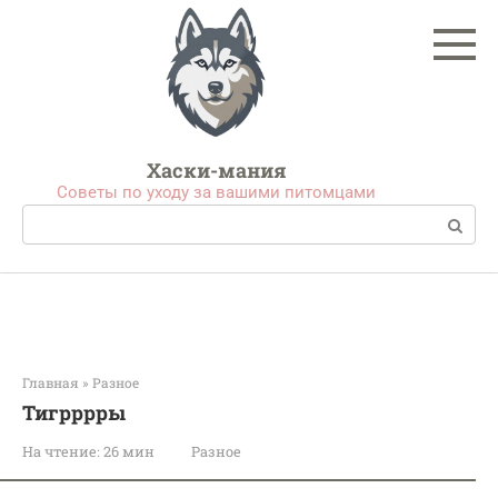
Перейти
к
контенту
Хаски-мания
Советы по уходу за вашими питомцами
Поиск:
Главная
»
Разное
Тигрррры
На чтение:
26 мин
Разное