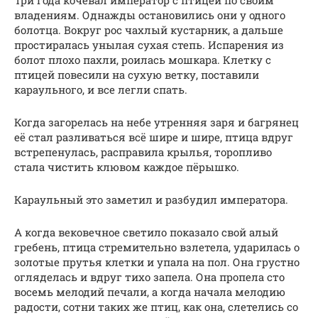
Три года кочевал император с птицей по своим
владениям. Однажды остановились они у одного
болотца. Вокруг рос чахлый кустарник, а дальше
простиралась унылая сухая степь. Испарения из
болот плохо пахли, роилась мошкара. Клетку с
птицей повесили на сухую ветку, поставили
караульного, и все легли спать.
Когда загорелась на небе утренняя заря и багрянец
её стал разливаться всё шире и шире, птица вдруг
встрепенулась, расправила крылья, торопливо
стала чистить клювом каждое пёрышко.
Караульный это заметил и разбудил императора.
А когда вековечное светило показало свой алый
гребень, птица стремительно взлетела, ударилась о
золотые прутья клетки и упала на пол. Она грустно
огляделась и вдруг тихо запела. Она пропела сто
восемь мелодий печали, а когда начала мелодию
радости, сотни таких же птиц, как она, слетелись со