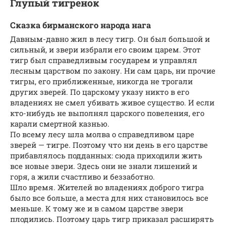
Глупый тигренок
Сказка бирманского народа нага
Давным-давно жил в лесу тигр. Он был большой и
сильный, и звери избрали его своим царем. Этот
тигр был справедливым государем и управлял
лесным царством по закону. Ни сам царь, ни прочие
тигры, его приближенные, никогда не трогали
других зверей. По царскому указу никто в его
владениях не смел убивать живое существо. И если
кто-нибудь не выполнял царского повеления, его
карали смертной казнью.
По всему лесу шла молва о справедливом царе
зверей — тигре. Поэтому что ни день в его царстве
прибавлялось подданных: сюда приходили жить
все новые звери. Здесь они не знали лишений и
горя, а жили счастливо и беззаботно.
Шло время. Жителей во владениях доброго тигра
было все больше, а места для них становилось все
меньше. К тому же и в самом царстве звери
плодились. Поэтому царь тигр приказал расширять