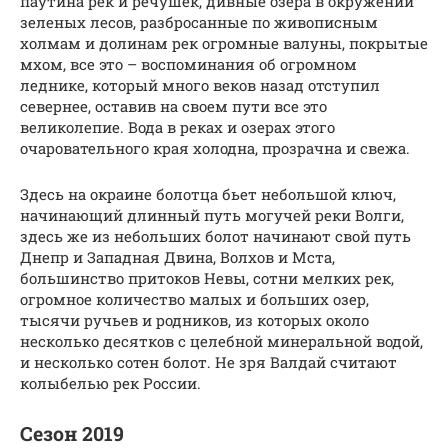
паутина рек и речушек, дивные озера в окружении
зеленых лесов, разбросанные по живописным
холмам и долинам рек огромные валуны, покрытые
мхом, все это – воспоминания об огромном
леднике, который много веков назад отступил
севернее, оставив на своем пути все это
великолепие. Вода в реках и озерах этого
очаровательного края холодна, прозрачна и свежа.
Здесь на окраине болотца бьет небольшой ключ,
начинающий длинный путь могучей реки Волги,
здесь же из небольших болот начинают свой путь
Днепр и Западная Двина, Волхов и Мста,
большинство притоков Невы, сотни мелких рек,
огромное количество малых и больших озер,
тысячи ручьев и родников, из которых около
несколько десятков с целебной минеральной водой,
и несколько сотен болот. Не зря Валдай считают
колыбелью рек России.
Сезон 2019