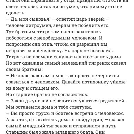
Стали они спрашивать у отца, правда ли, что ость на
свете человек и так ли он умен, что никому его не
одолеть.
— Да, мои сыновья, — ответил царь зверей, —
человек хитроумен, зверям не победить его.
Тут братьям-тигрятам очень захотелось
побороться с непобедимым человеком. И
попросили они отца, чтобы он разрешил им
отправиться к человеку. Но царь не позволил.
Тигрята не посмели ослушаться и остались дома.
Но вот однажды самый маленький тигренок сказал
своим братьям:
— Не знаю, как вам, а мне так просто не терпится
сразиться с человеком. Давайте потихоньку уйдем
из дому и отыщем его.
Но старшие братья не согласились:
— Закон джунглей не велит ослушаться родителей.
Мы останемся дома и тебе советуем.
— Вы просто трусы и боитесь встречи с человеком.
А раз так, оставайтесь дома, я пойду один, — сказал
самый младший тигренок и отправился в путь.
Старшим было жаль младшего брата. Они