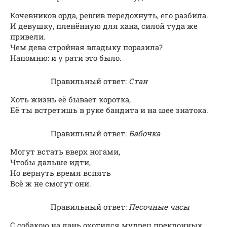
Кочевников орда, решив передохнуть, его разбила.
И девушку, пленённую для хана, силой туда же
привели.
Чем дева стройная владыку поразила?
Напомню: и у рати это было.
Правильный ответ:
Стан
Хоть жизнь её бывает коротка,
Её ты встретишь в руке бандита и на шее знатока.
Правильный ответ:
Бабочка
Могут встать вверх ногами,
Чтобы дальше идти,
Но вернуть время вспять
Всё ж не смогут они.
Правильный ответ:
Песочные часы
С собакою на лань охотился мудрец преклонных