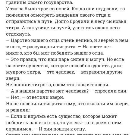
границы своего государства.
У тигра было трое сыновей. Когда они подросли, то
пожелали осмотреть владения своего отца и
отправились в путь. Долго бродили в лесу сыновья
тигра. А как увидели ручей, улеглись около него
отдохнуть.
— Царство нашего отца очень велико, и зверей в нем
много, — рассуждали тигрята. — На свете нет
никого, кто бы мог победить нашего отца.
— Это правда, что наш царь силен и могуч. Но есть
на свете существо, которое способно одолеть даже
мудрого тигра, — это человек, — возразили другие
звери.
Не поняли тигрята, о ком это говорят звери.
— А в нашем царстве нет человека? — спросили они.
— Нет, — ответили звери.
Но не поверили тигрята тому, что сказали им звери,
и решили:
— Если и впрямь есть существо, которое может
победить нашего отца, то уж мы-то втроем с ним
справимся. — И они пошли к отцу.