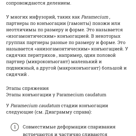
сопровождаются делением.
У многих инфузорий, таких как
Paramecium
,
партнеры по конъюгации (гамонты) похожи или
неотличимы по размеру и форме. Это называется
«изогамонтическим» конъюгацией. В некоторых
группах партнеры разные по размеру и форме. Это
называется «анизогамонтическим» конъюгацией. У
сидячих перитрихов , например, один половой
партнер (микроконъюгант) маленький и
подвижный, а другой (макроконъюгант) большой и
сидячий .
Этапы спряжения
Этапы конъюгации у Paramecium caudatum
У
Paramecium caudatum
стадии конъюгации
следующие (см. Диаграмму справа):
Совместимые деформации спаривания
встречаются и частично сливаются