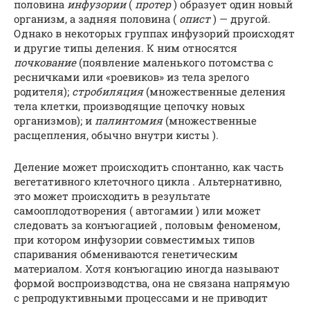
половина
инфузории
(
протер
) образует один новый
организм, а задняя половина (
опист
) — другой.
Однако в некоторых группах инфузорий происходят
и другие типы деления. К ним относятся
почкование
(появление маленького потомства с
ресничками или «роевиков» из тела зрелого
родителя);
стробиляция
(множественные деления
тела клетки, производящие цепочку новых
организмов); и
палинтомия
(множественные
расщепления, обычно внутри кисты ).
Деление может происходить спонтанно, как часть
вегетативного клеточного цикла . Альтернативно,
это может происходить в результате
самооплодотворения ( автогамии ) или может
следовать за конъюгацией , половым феноменом,
при котором инфузории совместимых типов
спаривания обмениваются генетическим
материалом. Хотя конъюгацию иногда называют
формой воспроизводства, она не связана напрямую
с репродуктивными процессами и не приводит