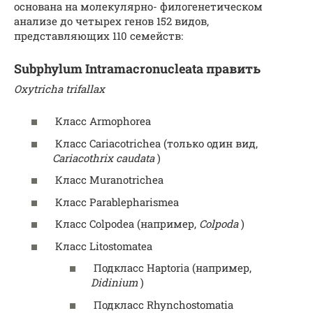
основана на молекулярно-
филогенетическом
анализе
до четырех генов 152 видов,
представляющих 110 семейств:
Subphylum Intramacronucleata
править
Oxytricha trifallax
Класс
Armophorea
Класс
Cariacotrichea
(только один вид,
Cariacothrix caudata
)
Класс
Muranotrichea
Класс
Parablepharismea
Класс
Colpodea
(например,
Colpoda
)
Класс
Litostomatea
Подкласс
Haptoria
(например,
Didinium
)
Подкласс
Rhynchostomatia