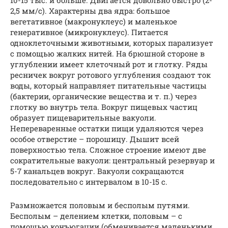
2,5 мм/с). Характерны два ядра: большое
вегетативное (макронуклеус) и маленькое
генеративное (микронуклеус). Питается
одноклеточными животными, которых парализует
с помощью жалких нитей. На брюшной стороне в
углублении имеет клеточный рот и глотку. Ряды
ресничек вокруг ротового углубления создают ток
воды, который направляет питательные частицы
(бактерии, органические вещества и т. п.) через
глотку во внутрь тела. Вокруг пищевых частиц
образует пищеварительные вакуоли.
Непереваренные остатки пищи удаляются через
особое отверстие – порошицу. Дышит всей
поверхностью тела. Сложное строение имеют две
сократительные вакуоли: центральный резервуар и
5-7 канальцев вокруг. Вакуоли сокращаются
последовательно с интервалом в 10-15 с.
Размножается половым и бесполым путями.
Бесполым – делением клетки, половым – с
помощью конъюгации (обменивается маленькими