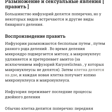
Размножение и сексуальные явления [
править ]
Большинство инфузорий делятся поперечно, но у
некоторых видов встречаются и другие виды
бинарного деления.
Воспроизведение править
Инфузории размножаются бесполым путем , путем
разного рода делений . Во время деления
микроядро подвергается митозу, а макронуклеус
удлиняется и претерпевает амитоз (за
исключением инфузорий Karyorelictean , у которых
макронуклеусы не делятся). Затем
клетка делится
на две
, и каждая новая клетка получает копию
микронуклеуса и макронуклеуса.
Инфузория переживает последние процессы
двойного деления
Обычно клетка делится поперечно: передняя