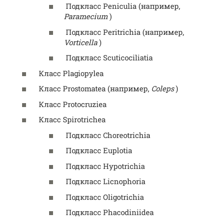
Подкласс
Peniculia
(например,
Paramecium
)
Подкласс
Peritrichia
(например,
Vorticella
)
Подкласс
Scuticociliatia
Класс
Plagiopylea
Класс
Prostomatea
(например,
Coleps
)
Класс
Protocruziea
Класс
Spirotrichea
Подкласс
Choreotrichia
Подкласс
Euplotia
Подкласс
Hypotrichia
Подкласс
Licnophoria
Подкласс
Oligotrichia
Подкласс
Phacodiniidea