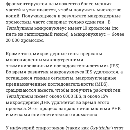
фрагментируются на множество более мелких
частей и усиливаются, чтобы получить множество
копий. Получающиеся в результате макроядерные
хромосомы часто содержат только один
ген
. В
Tetrahymena
микронуклеус имеет 10 хромосом (по
пять на гаплоидный геном), а макронуклеус — более
20 000 хромосом.
Кроме того, микроядерные гены прерваны
многочисленными «внутренними
элиминированными последовательностями» (IES).
Во время развития макронуклеуса IES удаляются, а
оставшиеся генные сегменты, макронуклеарные
предназначенные последовательности (MDS),
сращиваются вместе, чтобы получить рабочий ген.
Tetrahymena
имеет около 6000 IES, и около 15%
микроядерной ДНК удаляется во время этого
процесса. Этот процесс направляется
малыми РНК
и
метками
эпигенетического
хроматина
.
У
инфузорий
спиротрихов
(таких как
Oxytricha
) этот