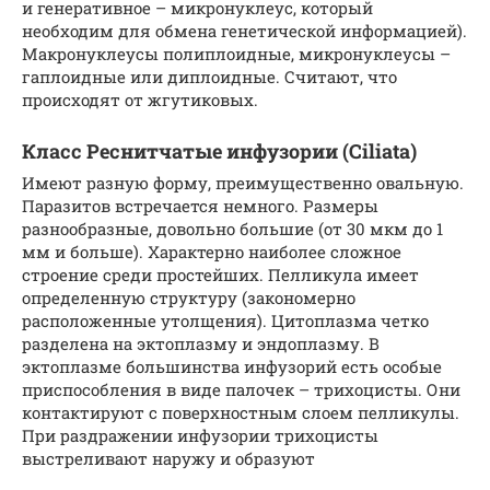
и генеративное – микронуклеус, который
необходим для обмена генетической информацией).
Макронуклеусы полиплоидные, микронуклеусы –
гаплоидные или диплоидные. Считают, что
происходят от жгутиковых.
Класс Реснитчатые инфузории (Ciliata)
Имеют разную форму, преимущественно овальную.
Паразитов встречается немного. Размеры
разнообразные, довольно большие (от 30 мкм до 1
мм и больше). Характерно наиболее сложное
строение среди простейших. Пелликула имеет
определенную структуру (закономерно
расположенные утолщения). Цитоплазма четко
разделена на эктоплазму и эндоплазму. В
эктоплазме большинства инфузорий есть особые
приспособления в виде палочек – трихоцисты. Они
контактируют с поверхностным слоем пелликулы.
При раздражении инфузории трихоцисты
выстреливают наружу и образуют