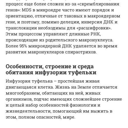
процесс еще более сложен из-за «скремблирования
генов»: MDS в микроядре часто имеют порядок и
ориентацию, отличные от таковых в макроядерном
гене, и поэтому, помимо делеции,
инверсия
ДНК
и
транслокации
необходимы для «расшифровки».
Этим процессом управляют длинные РНК,
происходящие из родительского макронуклеуса.
Более 95% микроядерной ДНК удаляется во время
развития макронуклеаров спираотрихов.
Особенности, строение и среда
обитания инфузории туфельки
Инфузория туфелька – простейшая живая
двигающаяся клетка. Жизнь на Земле отличается
многообразием, обитающих на ней, живых
организмов, подчас имеющих сложнейшее строение
и целый набор особенностей физиологии и
жизнедеятельности, помогающий им выжить в
этом, полном опасностей, мире.