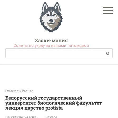
Перейти
к
контенту
Хаски-мания
Советы по уходу за вашими питомцами
Поиск:
Главная
»
Разное
Белорусский государственный
университет биологический факультет
лекция царство protista
На чтение:
24 мин
Разное