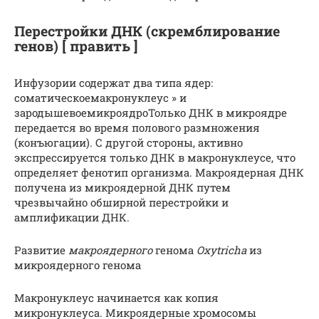
Перестройки ДНК (скремблирование
генов) [ править ]
Инфузории содержат два типа ядер:
соматическое
макронуклеус
» и
зародышевое
микроядро
Только ДНК в микроядре
передается во время полового размножения
(конъюгации).
С другой стороны, активно
экспрессируется только ДНК в макронуклеусе, что
определяет фенотип организма.
Макроядерная ДНК
получена из микроядерной ДНК путем
чрезвычайно обширной перестройки и
амплификации ДНК.
Развитие
макроядерного
генома
Oxytricha
из
микроядерного генома
Макронуклеус начинается как копия
микронуклеуса. Микроядерные хромосомы