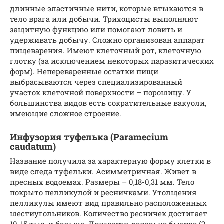
длинные эластичные нити, которые втыкаются в
тело врага или добычи. Трихоцисты выполняют
защитную функцию или помогают ловить и
удерживать добычу. Сложно организован аппарат
пищеварения. Имеют клеточный рот, клеточную
глотку (за исключением некоторых паразитических
форм). Непереваренные остатки пищи
выбрасываются через специализированный
участок клеточной поверхности – порошицу. У
большинства видов есть сократительные вакуоли,
имеющие сложное строение.
Инфузория туфелька (Paramecium
caudatum)
Название получила за характерную форму клетки в
виде следа туфельки. Асимметричная. Живет в
пресных водоемах. Размеры – 0,18-0,31 мм. Тело
покрыто пелликулой и ресничками. Утолщения
пелликулы имеют вид правильно расположенных
шестиугольников. Количество ресничек достигает
10-15 тыс. и больше. Двигается довольно быстро (2-