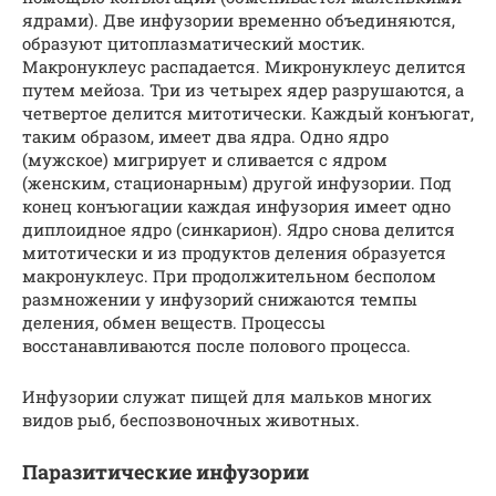
ядрами). Две инфузории временно объединяются,
образуют цитоплазматический мостик.
Макронуклеус распадается. Микронуклеус делится
путем мейоза. Три из четырех ядер разрушаются, а
четвертое делится митотически. Каждый конъюгат,
таким образом, имеет два ядра. Одно ядро
(мужское) мигрирует и сливается с ядром
(женским, стационарным) другой инфузории. Под
конец конъюгации каждая инфузория имеет одно
диплоидное ядро (синкарион). Ядро снова делится
митотически и из продуктов деления образуется
макронуклеус. При продолжительном бесполом
размножении у инфузорий снижаются темпы
деления, обмен веществ. Процессы
восстанавливаются после полового процесса.
Инфузории служат пищей для мальков многих
видов рыб, беспозвоночных животных.
Паразитические инфузории