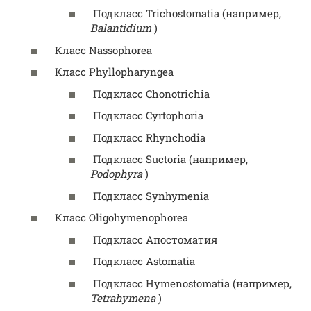
Подкласс
Trichostomatia
(например,
Balantidium
)
Класс
Nassophorea
Класс
Phyllopharyngea
Подкласс
Chonotrichia
Подкласс
Cyrtophoria
Подкласс
Rhynchodia
Подкласс
Suctoria
(например,
Podophyra
)
Подкласс
Synhymenia
Класс
Oligohymenophorea
Подкласс
Апостоматия
Подкласс
Astomatia
Подкласс
Hymenostomatia
(например,
Tetrahymena
)