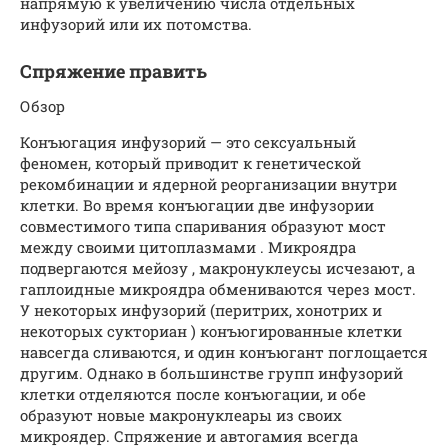
напрямую к увеличению числа отдельных
инфузорий или их потомства.
Спряжение править
Обзор
Конъюгация инфузорий — это сексуальный
феномен, который приводит к генетической
рекомбинации и ядерной реорганизации внутри
клетки. Во время конъюгации две инфузории
совместимого типа спаривания образуют мост
между своими цитоплазмами . Микроядра
подвергаются мейозу , макронуклеусы исчезают, а
гаплоидные микроядра обмениваются через мост.
У некоторых инфузорий (перитрих, хонотрих и
некоторых сукториан ) конъюгированные клетки
навсегда сливаются, и один конъюгант поглощается
другим. Однако в большинстве групп инфузорий
клетки отделяются после конъюгации, и обе
образуют новые макронуклеары из своих
микроядер. Спряжение и автогамия всегда