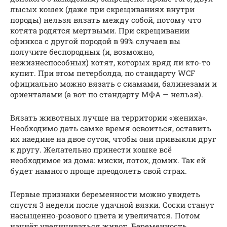
лысых кошек (даже при скрещиваниях внутри
породы) нельзя вязать между собой, потому что
котята родятся мертвыми. При скрещивании
сфинкса с другой породой в 99% случаев вы
получите беспородных (и, возможно,
нежизнеспособных) котят, которых вряд ли кто-то
купит. При этом петерболда, по стандарту WCF
официально можно вязать с сиамами, балинезами и
ориенталами (а вот по стандарту МФА — нельзя).
Вязать животных лучше на территории «жениха».
Необходимо дать самке время освоиться, оставить
их наедине на двое суток, чтобы они привыкли друг
к другу. Желательно принести кошке всё
необходимое из дома: миски, лоток, домик. Так ей
будет намного проще преодолеть свой страх.
Первые признаки беременности можно увидеть
спустя 3 недели после удачной вязки. Соски станут
насыщенно-розового цвета и увеличатся. Потом
начнёт увеличиваться живот. Беременность