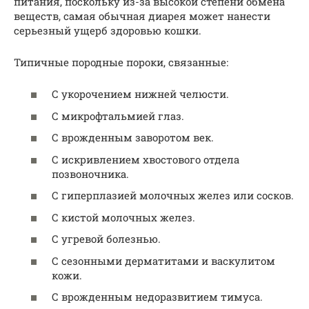
питания, поскольку из-за высокой степени обмена
веществ, самая обычная диарея может нанести
серьезный ущерб здоровью кошки.
Типичные породные пороки, связанные:
С укорочением нижней челюсти.
С микрофтальмией глаз.
С врожденным заворотом век.
С искривлением хвостового отдела
позвоночника.
С гиперплазией молочных желез или сосков.
С кистой молочных желез.
С угревой болезнью.
С сезонными дерматитами и васкулитом
кожи.
С врожденным недоразвитием тимуса.