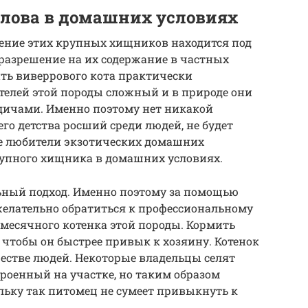
лова в домашних условиях
дение этих крупных хищников находится под
 разрешение на их содержание в частных
ь виверрового кота практически
телей этой породы сложный и в природе они
дичами. Именно поэтому нет никакой
его детства росший среди людей, не будет
нее любители экзотических домашних
рупного хищника в домашних условиях.
ный подход. Именно поэтому за помощью
желательно обратиться к профессиональному
хмесячного котенка этой породы. Кормить
 чтобы он быстрее привык к хозяину. Котенок
естве людей. Некоторые владельцы селят
троенный на участке, но таким образом
ольку так питомец не сумеет привыкнуть к