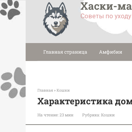
Хаски-м
Перейти
к
Советы по уход
контенту
Главная страница
Амфибии
Главная
»
Кошки
Характеристика до
На чтение:
23 мин
Рубрика:
Кошки