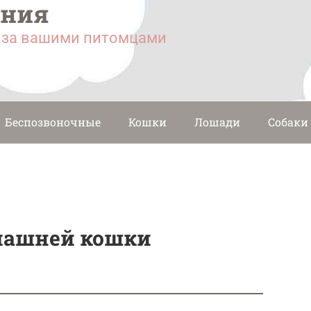
ания
у за вашими питомцами
Беспозвоночные
Кошки
Лошади
Собаки
машней кошки