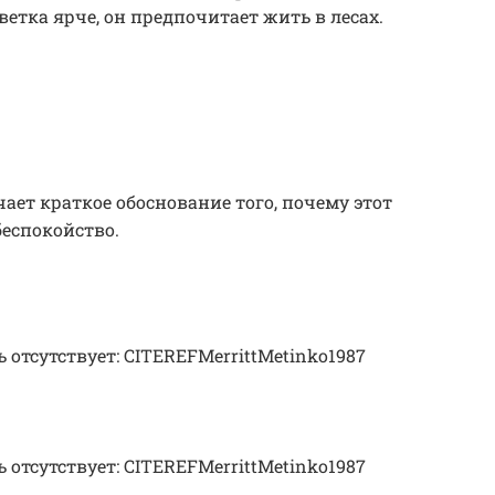
ветка ярче, он предпочитает жить в лесах.
ает краткое обоснование того, почему этот
еспокойство.
ль отсутствует: CITEREFMerrittMetinko1987
ль отсутствует: CITEREFMerrittMetinko1987