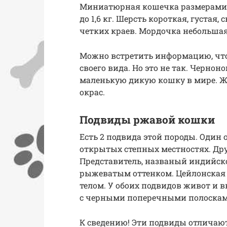
Миниатюрная кошечка размерами от 
до 1,6 кг. Шерсть короткая, густая,
четких краев. Мордочка небольша
Можно встретить информацию, чт
своего вида. Но это не так. Черно
маленькую дикую кошку в мире. Ж
окрас.
Подвиды ржавой кошки
Есть 2 подвида этой породы. Один 
открытых степных местностях. Дру
Представитель, названый индийско
рыжеватым оттенком. Цейлонская 
телом. У обоих подвидов живот и 
с черными поперечными полосками
К сведению! Эти подвиды отличают