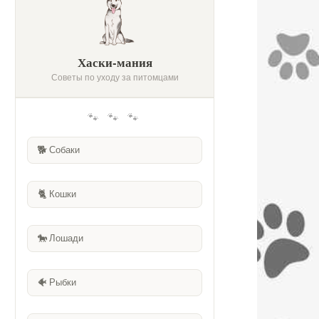
Хаски-мания
Советы по уходу за питомцами
🐾 🐾 🐾
🐕
Собаки
🐈
Кошки
🐎
Лошади
🐠
Рыбки