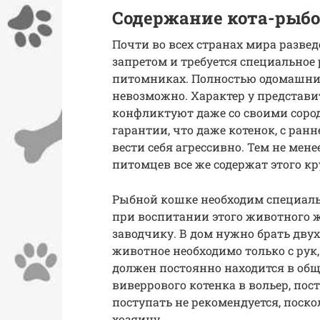
Содержание кота-рыбо
Почти во всех странах мира разве
запретом и требуется специальное
питомниках. Полностью одомашнит
невозможно. Характер у представи
конфликтуют даже со своими соро
гарантии, что даже котенок, с ранн
вести себя агрессивно. Тем не ме
питомцев все же содержат этого к
Рыбной кошке необходим специаль
при воспитании этого животного 
заводчику. В дом нужно брать дву
животное необходимо только с рук,
должен постоянно находится в общ
виверрового котенка в вольер, пос
поступать не рекомендуется, поск
хозяину.