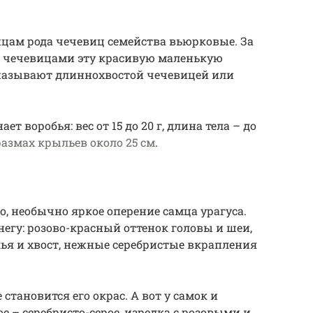
ицам рода чечевиц семейства вьюрковые. За
 чечевицами эту красивую маленькую
называют длиннохвостой чечевицей или
т воробья: вес от 15 до 20 г, длина тела – до
размах крыльев около 25 см
.
о, необычно яркое оперение самца урагуса.
егу: розово-красный оттенок головы и шеи,
ья и хвост, нежные серебристые вкрапления
становится его окрас. А вот у самок и
 – серебристо-серое, изредка с розовыми и