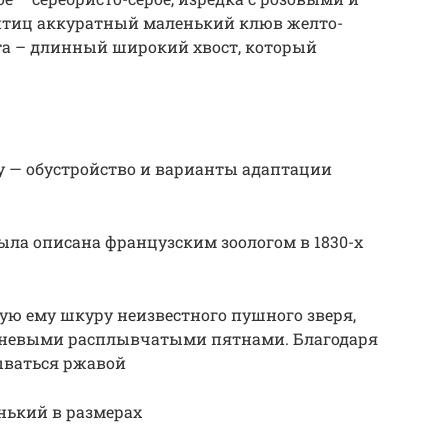
птиц аккуратный маленький клюв желто-
рта – длинный широкий хвост, который
у — обустройство и варианты адаптации
ла описана французским зоологом в 1830-х
ую ему шкуру неизвестного пушного зверя,
чневыми расплывчатыми пятнами. Благодаря
ываться ржавой
нький в размерах