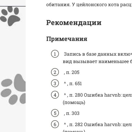
обитания. У цейлонского кота расц
Рекомендации
Примечания
Запись в базе данных включ
вид вызывает наименьшее б
, п. 205
^ , п. 651
^ , п. 280 Ошибка harvnb: це
(помощь)
, п. 303
^ , п. 282 Ошибка harvnb: це
(помощь)