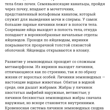
тела близ почек. Семявыносящие канальцы, пройдя
через почку, впадают в мочеточник,
представленный вольфовым каналом, который
служит для выведения мочи и спермы. У самок
большие парные яичники лежат в полости тела.
Созревшие яйца выходят в полость тела, откуда
попадают в воронкообразные начальные отделы
яйцеводов. Проходя по яйцеводам, икринки
покрываются прозрачной толстой слизистой
оболочкой. Яйцеводы открываются в клоаку.
Развитие у земноводных проходит со сложным
метаморфозом. Из икринок выходят личинки,
отличающиеся как по строению, так и по образу
жизни от взрослых особей. Личинки земноводных —
настоящие водные животные. Обитая в водной
среде, они дышат жабрами. Жабры у личинок
хвостатых амфибий наружные, ветвистые; у
личинок бесхвостых земноводных жабры сначала
наружные, но вскоре становятся внутренними.
Кровеносная система личинок земноводных сходна