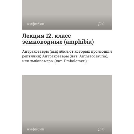
Амфибии
0
Лекция 12. класс
земноводные (amphibia)
Антракозавры (амфибии, от которых произошли
рептилии) Антракозавры (лат. Anthracosauria),
или эмболомеры (лат. Embolomeri) —
Амфибии
0