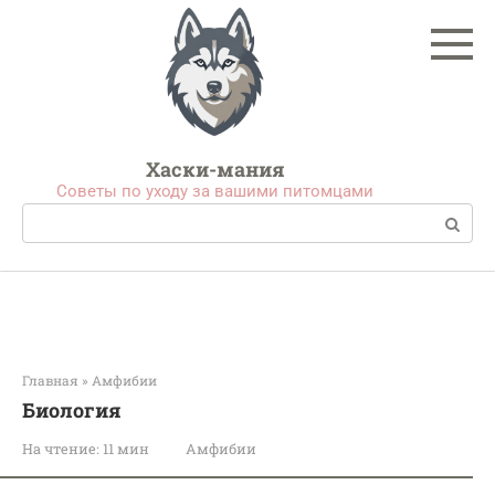
Перейти
к
контенту
Хаски-мания
Советы по уходу за вашими питомцами
Поиск:
Главная
»
Амфибии
Биология
На чтение:
11 мин
Амфибии